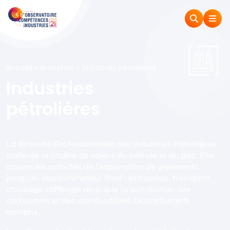
Accueil
>
Branches
>
Industries pétrolières
Industries
pétrolières
La Branche Professionnelle des Industries Pétrolières
traite de la chaîne de valeur du pétrole et du gaz. Elle
couvre les activités de l’exploration de gisements
jusqu’au consommateur final : extraction, transport,
stockage, raffinage ainsi que la distribution des
carburants et des combustibles, biocarburants
compris.