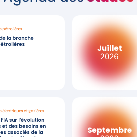
s pétrolières
e la branche
pétrolières
Juillet
2026
s électriques et gazières
’IA sur l’évolution
 et des besoins en
Septembre
s associés de la