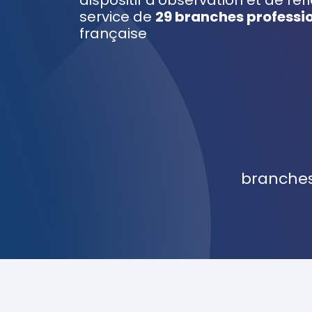
dispositif d’observation et de ré
service de
29 branches professi
française
branches