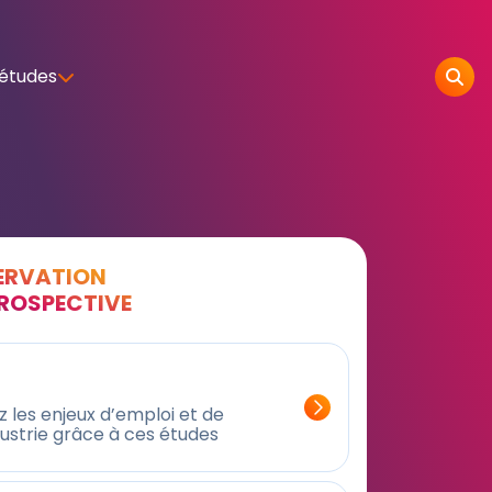
 études
SERVATION
PROSPECTIVE
 les enjeux d’emploi et de
dustrie grâce à ces études