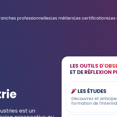
ranches professionnelles
Les métiers
Les certifications
Les
LES OUTILS D'OB
ET DE RÉFLEXION 
trie
LES ÉTUDES
Découvrez et anticipez
formation de l’interin
stries est un