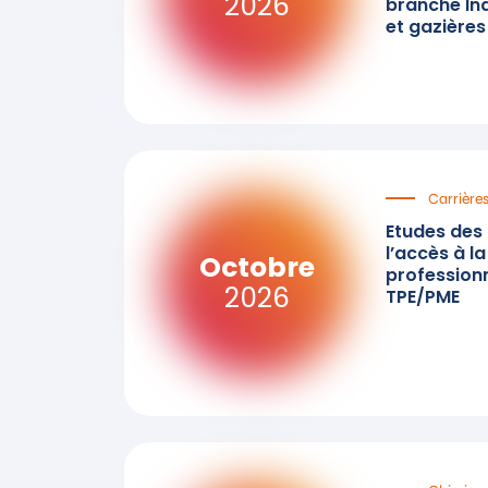
2026
branche Ind
et gazières
Carrière
Etudes des f
l’accès à l
Octobre
professionn
2026
TPE/PME