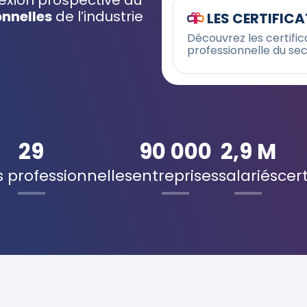
flexion prospective au
onnelles
de l’industrie
LES CERTIFIC
Découvrez les certifica
professionnelle du sec
29
90 000
2,9 M
 professionnelles
entreprises
salariés
cert