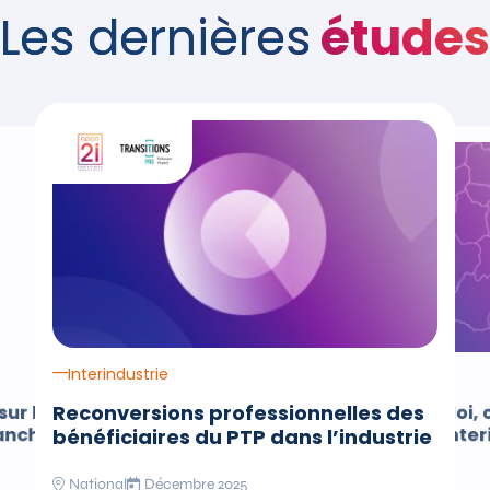
Les dernières
études
e de l'étude Enquête portant sur le devenir des certifiés de la 
Interindustrie
Interindustrie
Reconversions professionnelles des
sur le devenir des
Panorama emploi, 
ranche de la Chimie
formation de l’inter
bénéficiaires du PTP dans l’industrie
Grand Est
National
Décembre 2025