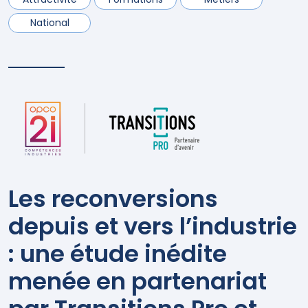
National
Les reconversions
depuis et vers l
’
industrie
: une
é
tude in
é
dite
men
é
e en partenariat