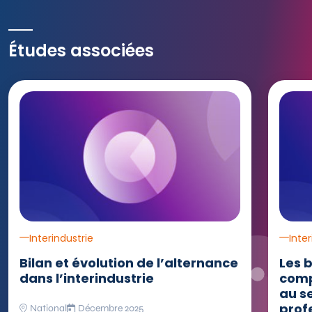
Études associées
Interindustrie
Inte
Bilan et évolution de l’alternance
Les 
dans l’interindustrie
comp
au s
prof
National
Décembre 2025