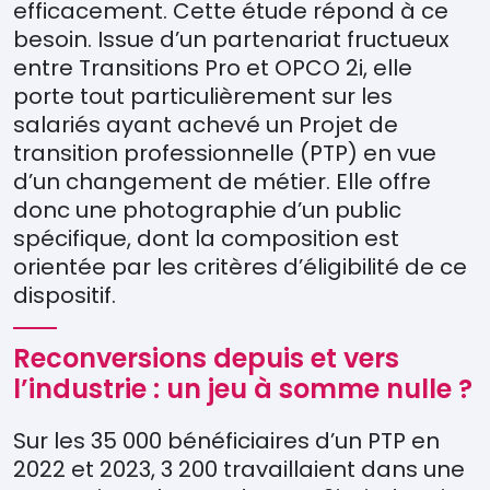
efficacement. Cette
é
tude r
é
pond
à
ce
besoin. Issue d
’
un partenariat fructueux
entre Transitions Pro et OPCO 2i, elle
porte tout
particuli
è
rement sur les
salari
é
s ayant achev
é
un Projet de
transition professionnelle (PTP) en vue
d
’
un changement de m
é
tier. Elle offre
donc une photographie d
’
un public
sp
é
cifique, dont la composition est
orient
é
e par les
crit
è
res
d
’é
ligibilit
é
de ce
dispositif.
Reconversions depuis et vers
l’industrie : un jeu à somme nulle ?
Sur les 35 000 bénéficiaires d’un PTP en
2022 et 2023, 3 200 travaillaient dans une