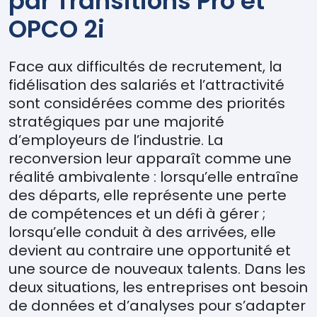
par Transitions Pro et
OPCO 2i
Face aux difficult
é
s de recrutement, la
fid
é
lisation des salari
é
s et l
’
attractivit
é
sont consid
é
r
é
es comme des priorit
é
s
strat
é
giques
par une majorit
é
d
’
employeurs de l
’
industrie. La
reconversion leur appara
î
t comme une
r
é
alit
é
ambivalente : lorsqu
’
elle entra
î
ne
des d
é
parts, elle repr
é
sente une perte
de comp
é
tences et un d
é
fi
à
g
é
rer ;
lorsqu
’
elle conduit
à
des arriv
é
es, elle
devient au contraire une opportunit
é
et
une source de nouveaux talents. Dans les
deux situations, les entreprises ont besoin
de donn
é
es et d
’
analyses pour s
’
adapter