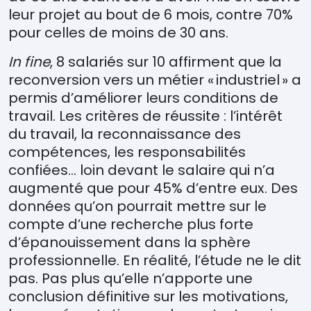
leur projet au bout de 6 mois, contre 70%
pour
celles de moins de 30 ans.
In fine
, 8 salari
é
s sur 10 affirment que la
reconversion vers un m
é
tier
«
industriel
»
a
permis d
’
am
é
liorer leurs conditions de
travail.
Les
crit
è
res
de r
é
ussite : l
’
int
é
r
ê
t
du travail, la reconnaissance des
comp
é
tences, les responsabilit
é
s
confi
é
es
…
loin devant le salaire qui n
’
a
augment
é
que pour 45% d
’
entre eux. Des
donn
é
es
qu
’
on pourrait mettre sur le
compte d
’
une recherche plus forte
d
’é
panouissement dans la
sph
è
re
professionnelle. En r
é
alit
é
, l
’é
tude ne le dit
pas. Pas plus qu
’
elle n
’
apporte une
conclusion d
é
finitive sur les motivations,