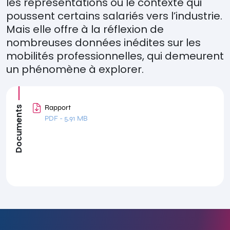
les repr
é
sentations ou le contexte qui
poussent certains salari
é
s vers l
’
industrie.
Mais elle offre
à
la r
é
flexion de
nombreuses donn
é
es in
é
dites sur les
mobilit
é
s professionnelles, qui demeurent
un
ph
é
nom
è
ne
à
explorer
.
Rapport
Documents
PDF
-
5.91 MB