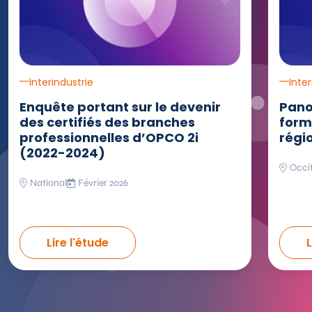
Interindustrie
Inte
Enquête portant sur le devenir
Pano
des certifiés des branches
form
professionnelles d’OPCO 2i
régi
(2022-2024)
Occi
National
Février 2026
Lire l'étude
L