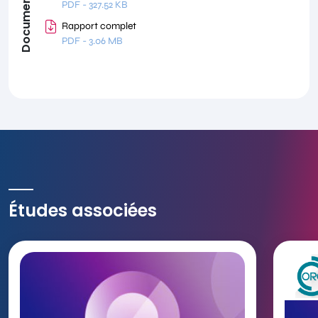
Documents
PDF
-
327.52 KB
Rapport complet
PDF
-
3.06 MB
Études associées
Ouvrir