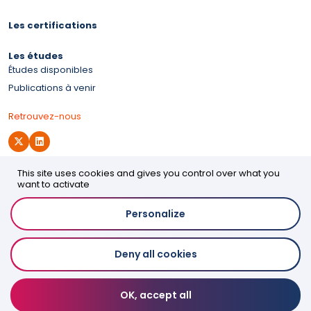
Les certifications
Les études
Études disponibles
Publications à venir
Retrouvez-nous
This site uses cookies and gives you control over what you
Site d'OPCO 2i
want to activate
Personalize
Accessibilité
Deny all cookies
Mentions légales
Politique de confidentialité
Espace presse
OK, accept all
Contact