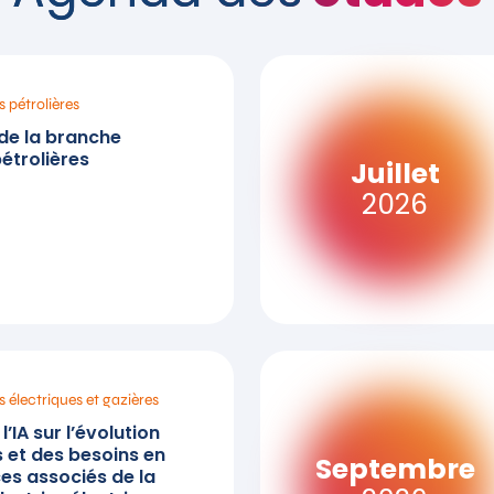
s pétrolières
e la branche
pétrolières
Juillet
2026
s électriques et gazières
’IA sur l’évolution
 et des besoins en
Septembre
s associés de la