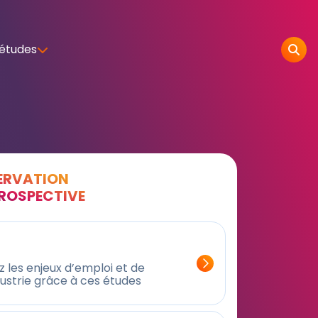
 études
SERVATION
PROSPECTIVE
 les enjeux d’emploi et de
dustrie grâce à ces études