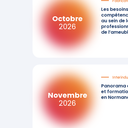
Fabricat
Les besoin
compétence
Octobre
au sein de 
2026
professionn
de l’ameub
Interindu
Panorama 
et formatio
Novembre
en Norman
2026