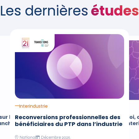
Les dernières
études
e de l'étude Enquête portant sur le devenir des certifiés de la 
Interindustrie
Interindustrie
Reconversions professionnelles des
sur le devenir des
Panorama emploi, 
ranche de la Chimie
formation de l’inter
bénéficiaires du PTP dans l’industrie
Grand Est
National
Décembre 2025