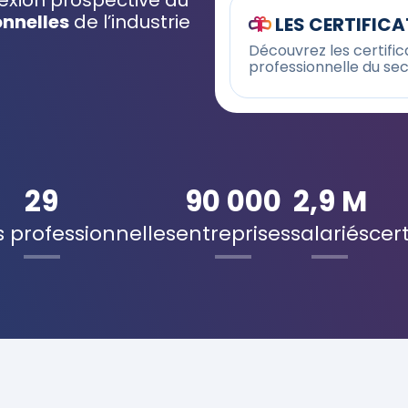
flexion prospective au
onnelles
de l’industrie
LES CERTIFIC
Découvrez les certifica
professionnelle du sec
29
90 000
2,9 M
 professionnelles
entreprises
salariés
cert