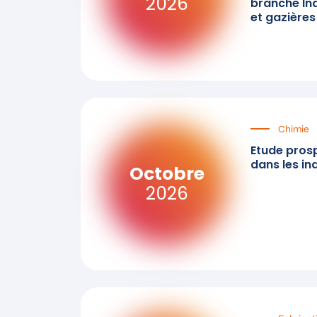
2026
branche Ind
et gazières
Chimie
Etude pros
dans les in
Octobre
2026