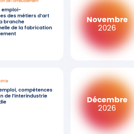
ion de l’ameublement
s emploi-
s des métiers d’art
Novembre
la branche
2026
elle de la fabrication
lement
strie
emploi, compétences
n de l’interindustrie
Décembre
die
2026