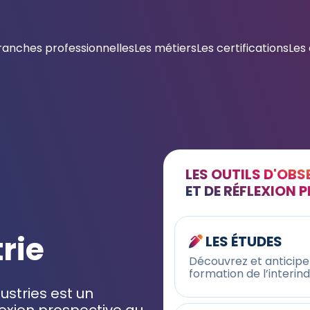
ranches professionnelles
Les métiers
Les certifications
Les
LES OUTILS D'OB
ET DE RÉFLEXION 
trie
LES ÉTUDES
Découvrez et anticipez
formation de l’interin
stries est un