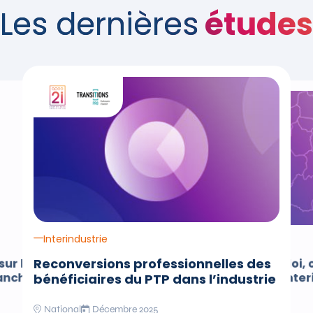
Les dernières
études
e de l'étude Enquête portant sur le devenir des certifiés de la 
Interindustrie
Interindustrie
Reconversions professionnelles des
sur le devenir des
Panorama emploi, 
ranche de la Chimie
formation de l’inter
bénéficiaires du PTP dans l’industrie
Grand Est
National
Décembre 2025