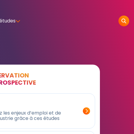
 études
SERVATION
PROSPECTIVE
 les enjeux d’emploi et de
dustrie grâce à ces études