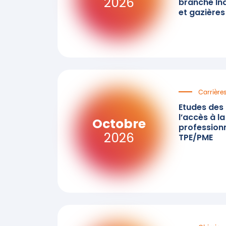
2026
branche Ind
et gazières
Carrière
Etudes des f
l’accès à l
Octobre
professionn
2026
TPE/PME