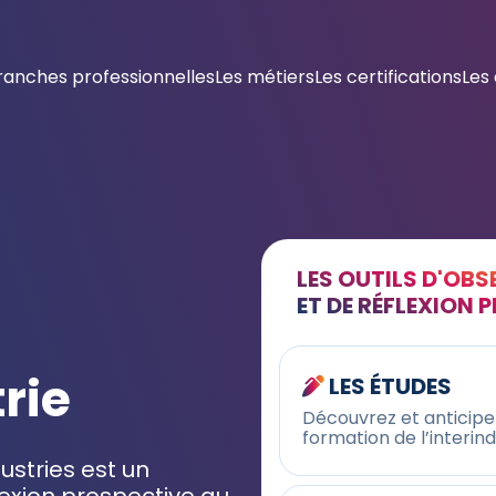
ranches professionnelles
Les métiers
Les certifications
Les
LES OUTILS D'OB
ET DE RÉFLEXION 
trie
LES ÉTUDES
Découvrez et anticipez
formation de l’interin
stries est un