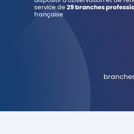
dispositif d’observation et de ré
service de
29 branches professi
française
branches