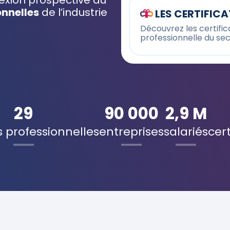
flexion prospective au
onnelles
de l’industrie
LES CERTIFIC
Découvrez les certifica
professionnelle du sec
29
90 000
2,9 M
 professionnelles
entreprises
salariés
cert