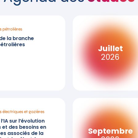
s pétrolières
e la branche
pétrolières
Juillet
2026
s électriques et gazières
’IA sur l’évolution
 et des besoins en
Septembre
s associés de la