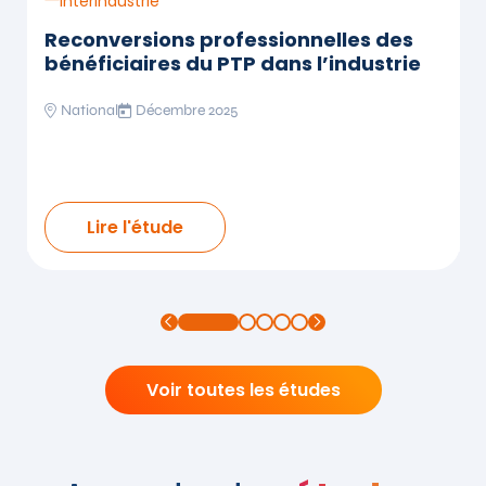
Interindustrie
Interindustrie
Reconversions professionnelles des
evenir des
Panorama em
e la Chimie
formation de 
bénéficiaires du PTP dans l’industrie
Est
National
Décembre 2025
Grand Est
Déce
Lire l'étud
Lire l'étude
Voir toutes les études