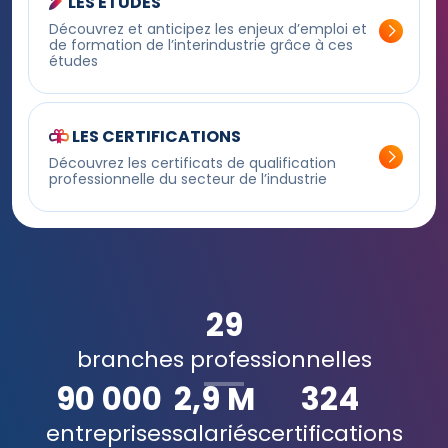
LES ÉTUDES
Découvrez et anticipez les enjeux d’emploi et
de formation de l’interindustrie grâce à ces
études
LES CERTIFICATIONS
Découvrez les certificats de qualification
professionnelle du secteur de l’industrie
29
branches professionnelles
90 000
2,9 M
324
entreprises
salariés
certifications