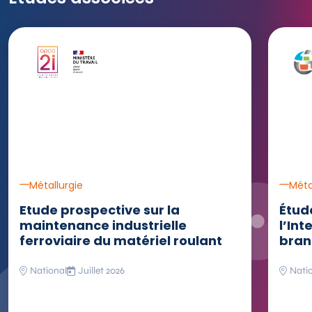
Ouvrir 
Métallurgie
Méta
Etude prospective sur la
Étud
maintenance industrielle
l’Int
ferroviaire du matériel roulant
bran
National
Juillet 2026
Nati