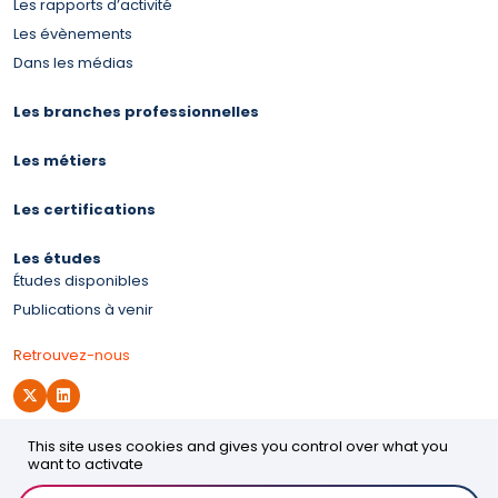
Les rapports d’activité
Les évènements
Dans les médias
Les branches professionnelles
Les métiers
Les certifications
Les études
Études disponibles
Publications à venir
Retrouvez-nous
This site uses cookies and gives you control over what you
Site d'OPCO 2i
want to activate