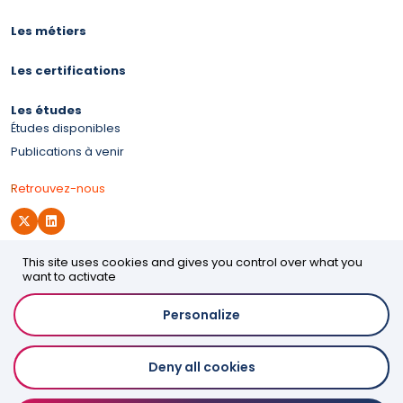
Les métiers
Les certifications
Les études
Études disponibles
Publications à venir
Retrouvez-nous
This site uses cookies and gives you control over what you
Site d'OPCO 2i
want to activate
Personalize
Accessibilité
Deny all cookies
Mentions légales
Politique de confidentialité