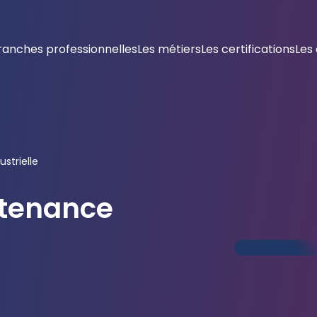
ranches professionnelles
Les métiers
Les certifications
Les
strielle
ntenance