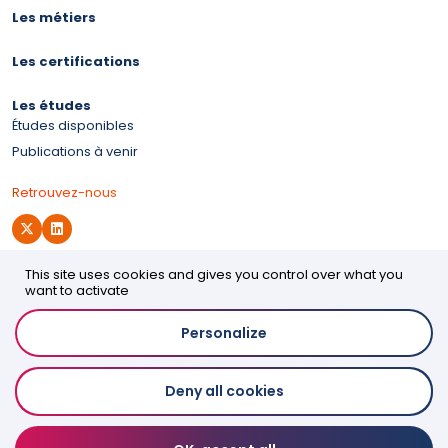
Les métiers
Les certifications
Les études
Études disponibles
Publications à venir
Retrouvez-nous
This site uses cookies and gives you control over what you
Site d'OPCO 2i
want to activate
Personalize
Accessibilité
Deny all cookies
Mentions légales
Politique de confidentialité
Espace presse