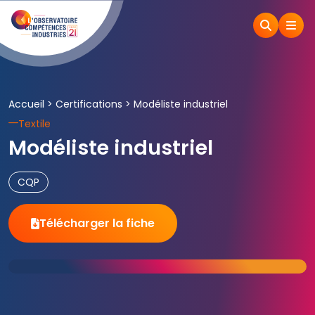
Accueil
>
Certifications
>
Modéliste industriel
Textile
Modéliste industriel
CQP
Télécharger la fiche