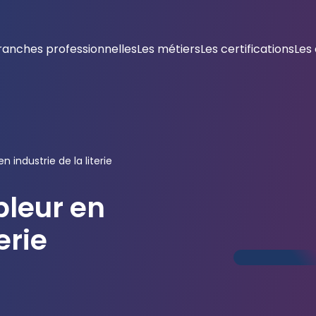
ranches professionnelles
Les métiers
Les certifications
Les
industrie de la literie
leur en
erie