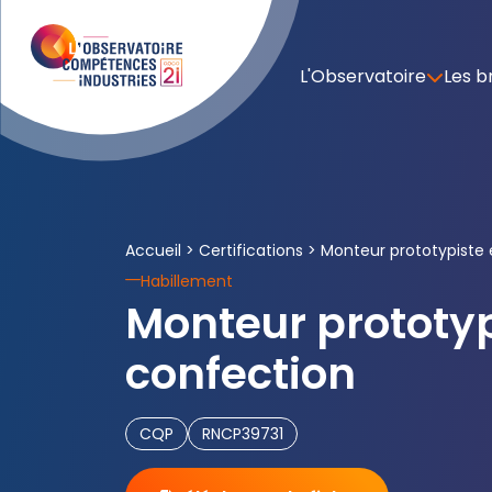
L'Observatoire
Les b
Accueil
>
Certifications
>
Monteur prototypiste
Habillement
Monteur prototyp
confection
CQP
RNCP39731