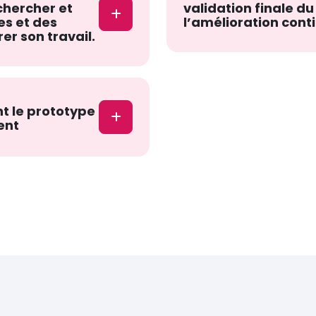
chercher et
validation finale du
es et des
l’amélioration cont
r son travail.
nt le prototype
ent