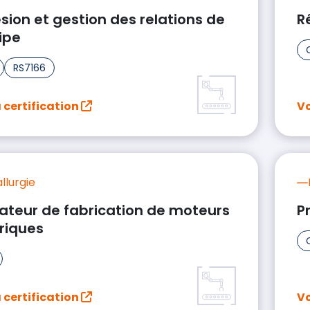
ion et gestion des relations de
R
ipe
RS7166
a certification
Vo
llurgie
ateur de fabrication de moteurs
P
riques
a certification
Vo