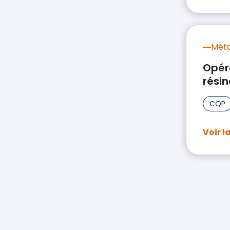
Méta
Opéra
rési
CQP
Voir l