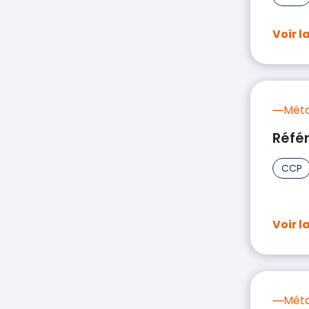
Voir l
Méta
Réfé
CCP
Voir l
Méta