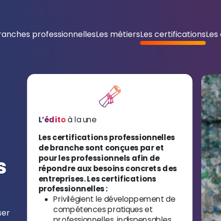
ranches professionnelles
Les métiers
Les certifications
Les
Ouvri
L’édito
à la une
Les certifications professionnelles
de branche sont conçues par et
s
pour les professionnels afin de
répondre aux besoins concrets des
entreprises. Les certifications
professionnelles :
Privilégient le développement de
compétences pratiques et
ser
professionnelles, indispensables