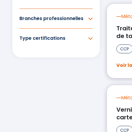
Méta
Branches professionnelles
Trai
de ta
Type certifications
CCP
Voir l
Méta
Vern
cart
CCP