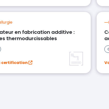
llurgie
teur en fabrication additive :
C
nes thermodurcissables
a
a certification
Vo