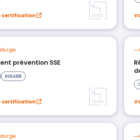
a certification
Vo
llurgie
rent prévention SSE
R
d
RS6488
a certification
Vo
llurgie