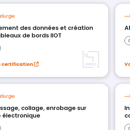
llurgie
tement des données et création
A
bleaux de bords IIOT
a certification
Vo
llurgie
issage, collage, enrobage sur
I
e électronique
c