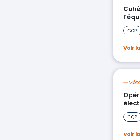
Cohés
l’équ
CCPI
Voir l
Méta
Opér
élect
CQP
Voir l