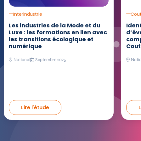
Interindustrie
Cout
Les industries de la Mode et du
Iden
Luxe : les formations en lien avec
d’év
les transitions écologique et
comp
numérique
Cout
National
Septembre 2025
Nati
Lire l'étude
L