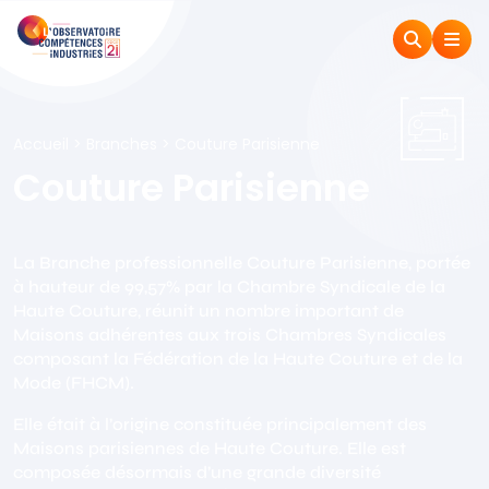
Accueil
>
Branches
>
Couture Parisienne
Couture Parisienne
La Branche professionnelle Couture Parisienne, portée
à hauteur de 99,57% par la Chambre Syndicale de la
Haute Couture, réunit un nombre important de
Maisons adhérentes aux trois Chambres Syndicales
composant la Fédération de la Haute Couture et de la
Mode (FHCM).
Elle était à l’origine constituée principalement des
Maisons parisiennes de Haute Couture. Elle est
composée désormais d’une grande diversité