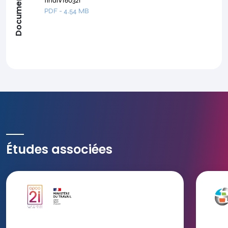
Documents
finalV160321
PDF
-
4.54 MB
Études associées
Ouvrir 