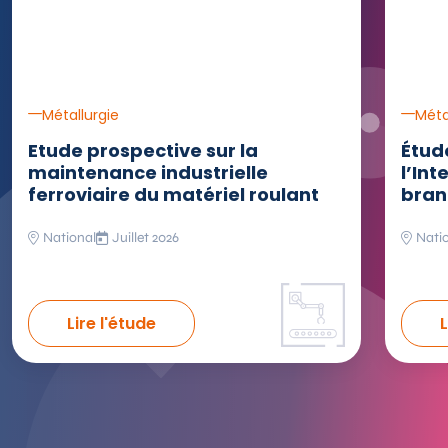
Métallurgie
Méta
Etude prospective sur la
Étud
maintenance industrielle
l’Int
ferroviaire du matériel roulant
bran
National
Juillet 2026
Nati
Lire l'étude
L