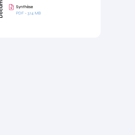
uments
Synthèse
PDF
-
3.14 MB