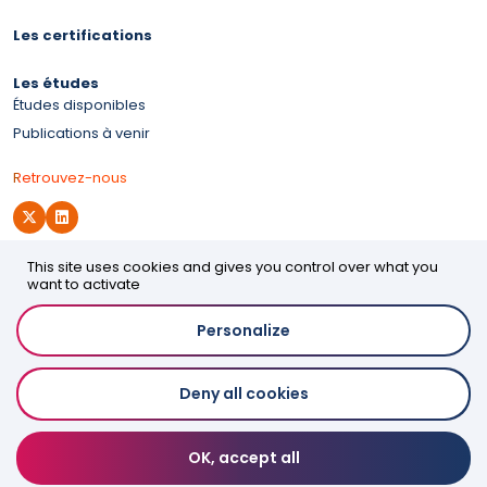
Les certifications
Les études
Études disponibles
Publications à venir
Retrouvez-nous
This site uses cookies and gives you control over what you
Site d'OPCO 2i
want to activate
Personalize
Accessibilité
Deny all cookies
Mentions légales
Politique de confidentialité
Espace presse
OK, accept all
Contact