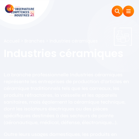
Accueil
>
Branches
>
Industries céramiques
Industries céramiques
La branche professionnelle Industries céramiques
représente les entreprises de production d’articles en
céramique traditionnels tels que les carreaux, les
produits réfractaires, la vaisselle et les appareils
sanitaires, mais également la céramique technique,
dont les isolateurs électriques ou des pièces
spécifiques destinées à des secteurs de pointe
(aéronautique, médical, défense, électronique…).
Outre leurs usages domestiques, les produits en