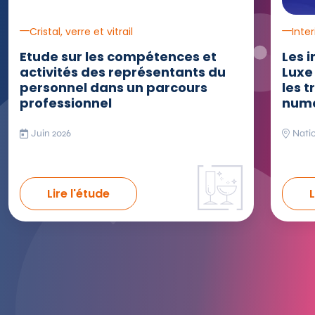
Cristal, verre et vitrail
Inte
Etude sur les compétences et
Les 
activités des représentants du
Luxe 
personnel dans un parcours
les t
professionnel
numé
Juin 2026
Nati
Lire l'étude
L